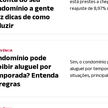
está prestes a che
ndomínio a gente
reajuste de 8,97% n
az dicas de como
duzir
IVÊNCIA
ndomínio pode
Sim, o condomínio 
ibir aluguel por
aluguel por tempo
mporada? Entenda
situações, principa
 regras