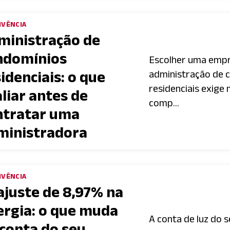
IVÊNCIA
ministração de
ndomínios
Escolher uma emp
idenciais: o que
administração de 
residenciais exige
liar antes de
comp...
ntratar uma
ministradora
IVÊNCIA
ajuste de 8,97% na
ergia: o que muda
A conta de luz do 
 conta do seu