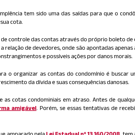
implência tem sido uma das saídas para que o condô
sua cota.
de controle das contas através do próprio boleto de 
a relação de devedores, onde são apontadas apenas 
onstrangimentos e possíveis ações por danos morais.
para o organizar as contas do condomínio é busca
crescimento da dívida e suas consequências danosas.
e as cotas condominiais em atraso. Antes de qualq
rma amigável
. Porém, se essas tentativas de rece
que amparado pela
Lei Estadual nº 13.160/2008
, tem