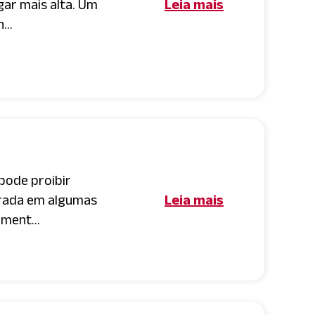
gar mais alta. Um
Leia mais
...
pode proibir
rada em algumas
Leia mais
lment...