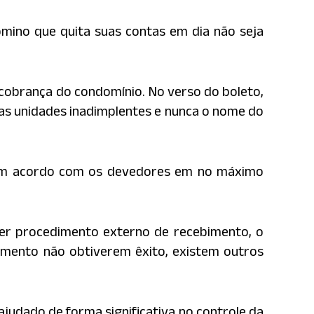
mino que quita suas contas em dia não seja
cobrança do condomínio. No verso do boleto,
as unidades inadimplentes e nunca o nome do
r um acordo com os devedores em no máximo
uer procedimento externo de recebimento, o
bimento não obtiverem êxito, existem outros
 ajudado de forma significativa no controle da