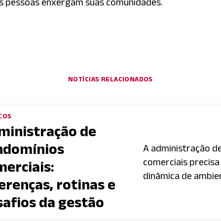
as pessoas enxergam suas comunidades.
NOTÍCIAS RELACIONADOS
COS
ministração de
ndomínios
A administração d
comerciais precis
merciais:
dinâmica de ambien
erenças, rotinas e
safios da gestão