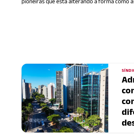
pioneiras que está alterando a forma como 
SÍNDI
Ad
co
co
dif
de