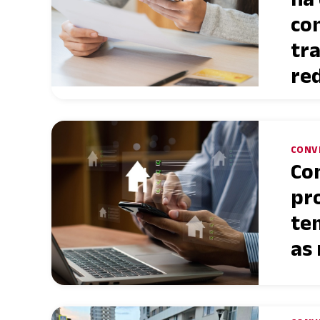
co
tr
re
CONV
Co
pro
te
as