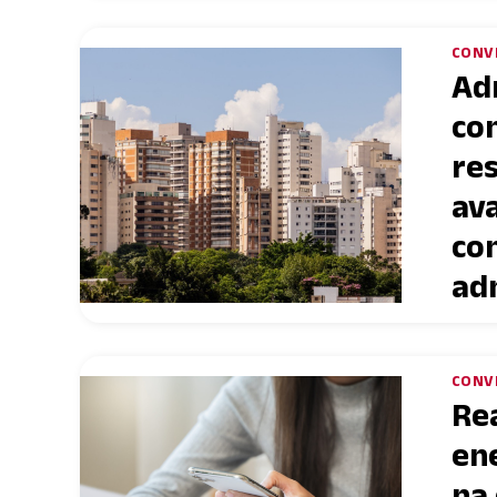
CONV
Ad
co
res
ava
co
ad
CONV
Re
en
na