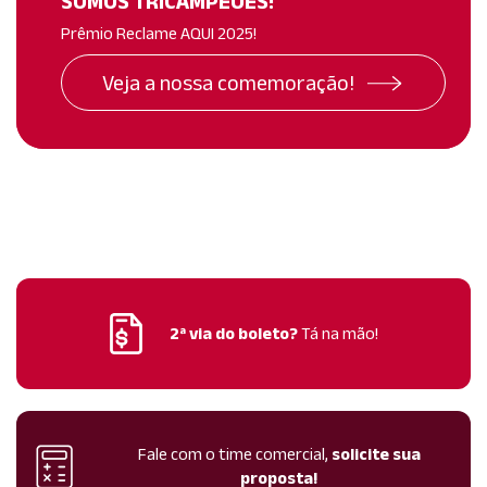
SOMOS TRICAMPEÕES!
Prêmio Reclame AQUI 2025!
Veja a nossa comemoração!
2ª via do boleto?
Tá na mão!
Fale com o time comercial,
solicite sua
proposta!