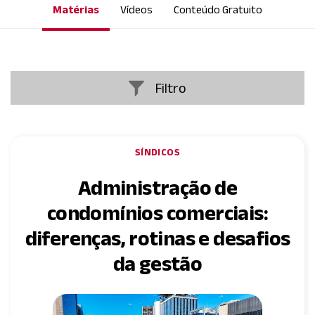
Matérias
Vídeos
Conteúdo Gratuito
Filtro
Todos (352)
Síndicos (82)
SÍNDICOS
Convivência (62)
Administração de
Gestão Financeira de Condomínios (3)
condomínios comerciais:
Dicas para o Dia a Dia (26)
diferenças, rotinas e desafios
Manutenção predial (42)
da gestão
Diversos (54)
Indicadores (20)
ContaComigo (5)