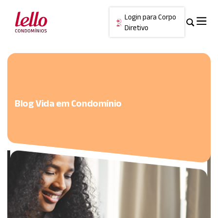
Login para Corpo
Diretivo
Skip
Cancelar
to
content
Blog
Vida em Condomínio