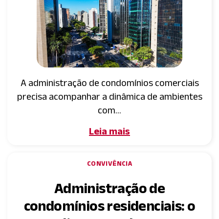
Lello Recicla / Sustentabilidade (32)
Prêmios (2)
Legislação (15)
Lello Digital (33)
A administração de condomínios comerciais
E-Books e Infográficos (26)
precisa acompanhar a dinâmica de ambientes
Condomínios por Região (19)
com...
Sem categoria (3)
Leia mais
Covid19 (11)
Home To Go (15)
CONVIVÊNCIA
Administração de
condomínios residenciais: o