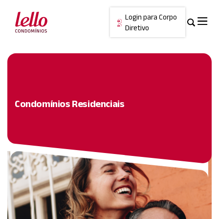
Login para Corpo
Diretivo
Skip
Cancelar
to
content
Condomínios Residenciais