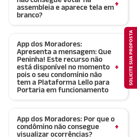
assembleia e aparece tela em
A informação pode ser apresentada
branco?
quando o prédio não é mais
administrado pela Lello.
SOLICITE SUA PROPOSTA
A unidade daquela referência pode estar
inadimplente. Favor verificar antes de abrir um
App dos Moradores:
incidente.
Apresenta a mensagem: Que
Peninha! Este recurso não
está disponível no momento
pois o seu condomínio não
tem a Plataforma Lello para
Portaria em funcionamento
A referência em questão não utiliza o sistema
Lello de Portaria.
App dos Moradores: Por que o
condômino não consegue
visualizar ocorrências?