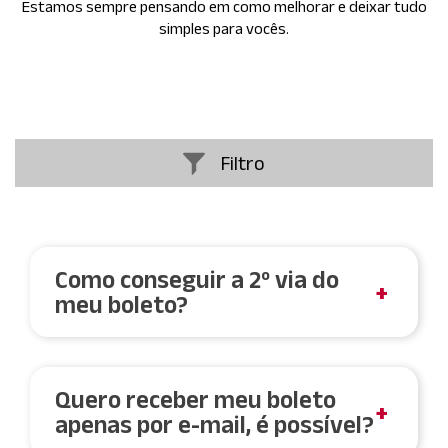
Estamos sempre pensando em como melhorar e deixar tudo
simples para vocês.
Filtro
Todos
Boleto
Soluções Digitais
Como conseguir a 2º via do
meu boleto?
Resolva Fácil
Alteração de Dados
Acesse o Resolva Fácil para Condôminos e clique
Documentos do Condomínio
na opção 2ª via de Boleto e insira o CPF/CNPJ do
Quero receber meu boleto
titular. Depois basta selecionar a forma que
apenas por e-mail, é possível?
deseja obter o boleto, você pode
visualizar a