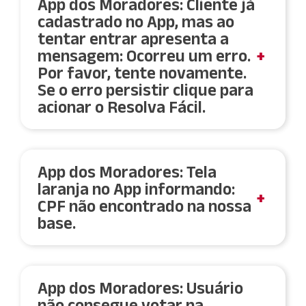
App dos Moradores: Cliente já
disponível consulte o síndico ou entre em
cadastrado no App, mas ao
contato com nossa central de atendimento.
tentar entrar apresenta a
WhatsApp:
11 2797 7585
mensagem: Ocorreu um erro.
Por favor, tente novamente.
Telefone:
11 2797 7583
Se o erro persistir clique para
acionar o Resolva Fácil.
Indisponibilidade momentânea. Por gentileza
tente acessar o App mais tarde novamente.
App dos Moradores: Tela
laranja no App informando:
CPF não encontrado na nossa
base.
Pode ocorrer quando um inquilino
não foi cadastrado pelo
App dos Moradores: Usuário
proprietário no App dos
não consegue votar na
Moradores.