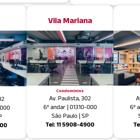
Vila Mariana
Condomínios
A
Av. Paulista, 302
02
6º 
6º andar | 01310-000
-000
São Paulo | SP
P
Te
Tel: 11 5908-4900
900