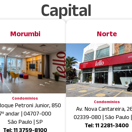
Capital
Morumbi
Norte
Condomínios
Condomínios
Roque Petroni Junior, 850
Av. Nova Cantareira, 2
7º andar | 04707-000
02339-080 | São Paulo 
São Paulo | SP
Tel: 11 2281-3400
Tel: 11 3759-8100