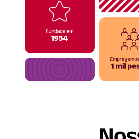
Fundada em
1954
Empregamos
1 mil p
Noss