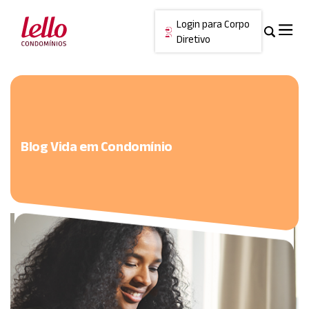
Login para Corpo
Diretivo
Skip
Cancelar
to
content
Blog Vida em Condomínio