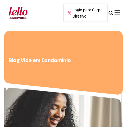
Login para Corpo
Diretivo
Skip
Cancelar
to
content
Blog Vida em Condomínio