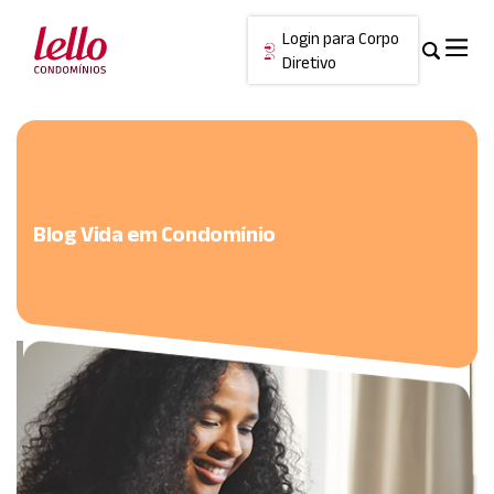
Login para Corpo
Diretivo
Skip
Cancelar
to
content
Blog Vida em Condomínio