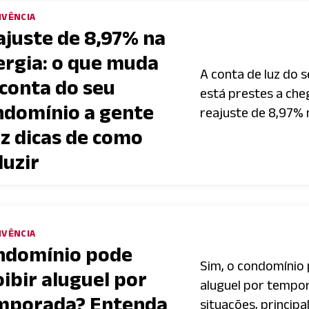
IVÊNCIA
ajuste de 8,97% na
ergia: o que muda
A conta de luz do 
 conta do seu
está prestes a che
ndomínio a gente
reajuste de 8,97% n
az dicas de como
duzir
IVÊNCIA
ndomínio pode
Sim, o condomínio 
ibir aluguel por
aluguel por tempo
mporada? Entenda
situações, principa