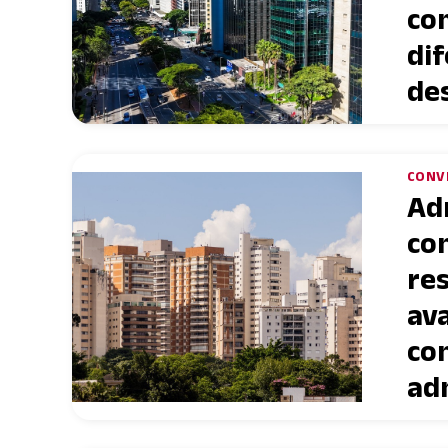
co
dif
de
CONV
Ad
co
res
ava
co
ad