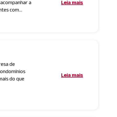
a acompanhar a
Leia mais
tes com...
resa de
condomínios
Leia mais
 mais do que