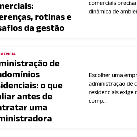
comerciais precis
merciais:
dinâmica de ambien
erenças, rotinas e
safios da gestão
IVÊNCIA
ministração de
ndomínios
Escolher uma emp
idenciais: o que
administração de 
residenciais exige
liar antes de
comp...
ntratar uma
ministradora