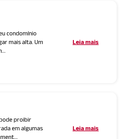
seu condomínio
gar mais alta. Um
Leia mais
...
pode proibir
rada em algumas
Leia mais
lment...