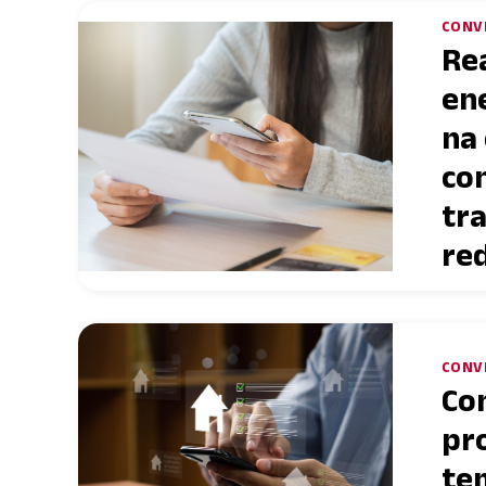
CONV
Re
en
na
co
tr
re
CONV
Co
pro
te