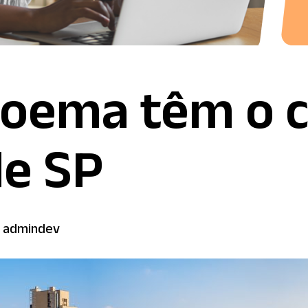
Moema têm o 
de SP
: admindev