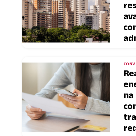
res
ava
co
ad
CONV
Re
en
na
co
tr
re