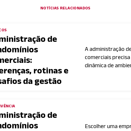
NOTÍCIAS RELACIONADOS
COS
ministração de
ndomínios
A administração d
comerciais precis
merciais:
dinâmica de ambien
erenças, rotinas e
safios da gestão
IVÊNCIA
ministração de
ndomínios
Escolher uma emp