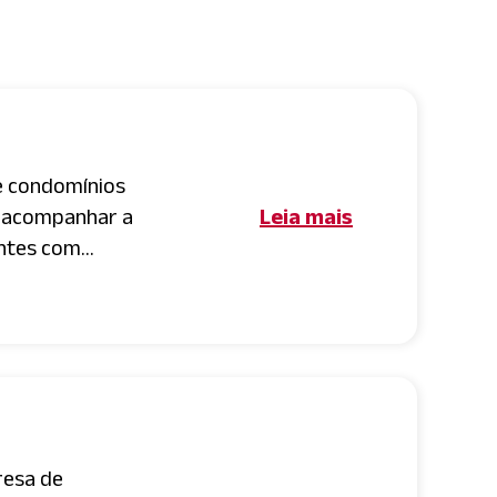
e condomínios
a acompanhar a
Leia mais
tes com...
resa de