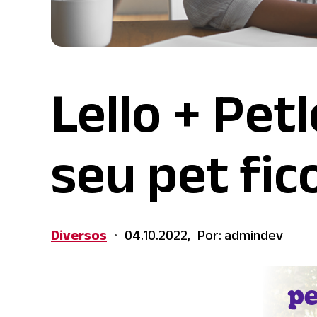
Lello + Pet
seu pet fic
Diversos
04.10.2022,
Por: admindev
•