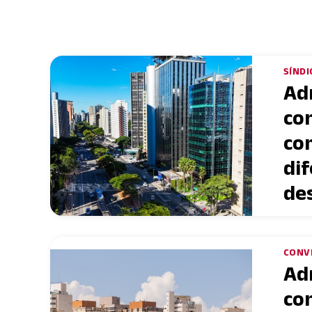
SÍNDI
Ad
co
co
dif
de
CONV
Ad
co