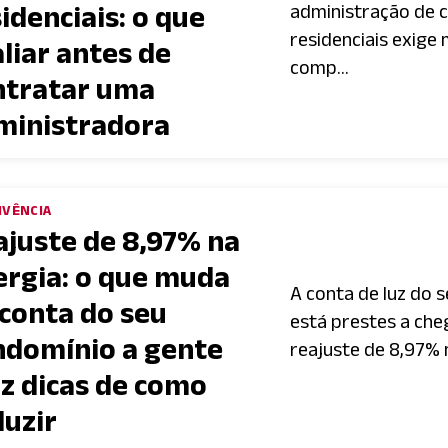
idenciais: o que
administração de 
residenciais exige
liar antes de
comp...
ntratar uma
ministradora
IVÊNCIA
ajuste de 8,97% na
ergia: o que muda
A conta de luz do 
 conta do seu
está prestes a che
ndomínio a gente
reajuste de 8,97% n
az dicas de como
duzir