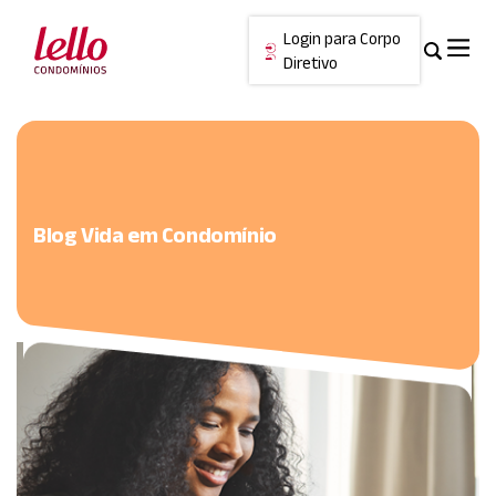
Login para Corpo
Diretivo
Skip
Cancelar
to
content
Blog Vida em Condomínio