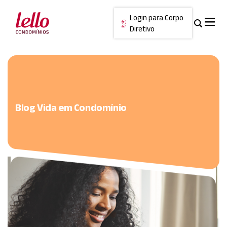
Login para Corpo
Diretivo
Skip
Cancelar
to
content
Blog Vida em Condomínio