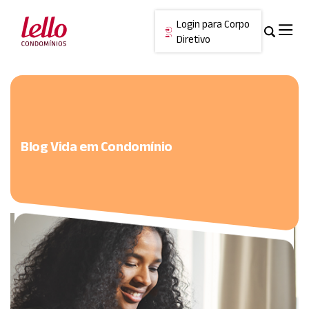
Login para Corpo
Diretivo
Skip
Cancelar
to
content
Blog Vida em Condomínio