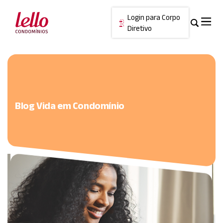
Login para Corpo
Diretivo
Skip
Cancelar
to
content
Blog Vida em Condomínio