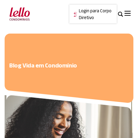
Login para Corpo
Diretivo
Skip
Cancelar
to
content
Blog Vida em Condomínio