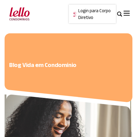
Login para Corpo
Diretivo
Skip
Cancelar
to
content
Blog Vida em Condomínio