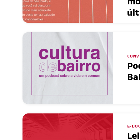
mo
úl
CONV
Po
Ba
E-BOO
Le