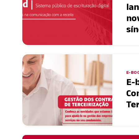
la
no
sín
E-BOO
E-
Co
Te