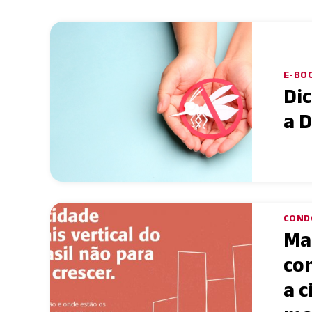
E-BOO
Di
a 
COND
Ma
co
a c