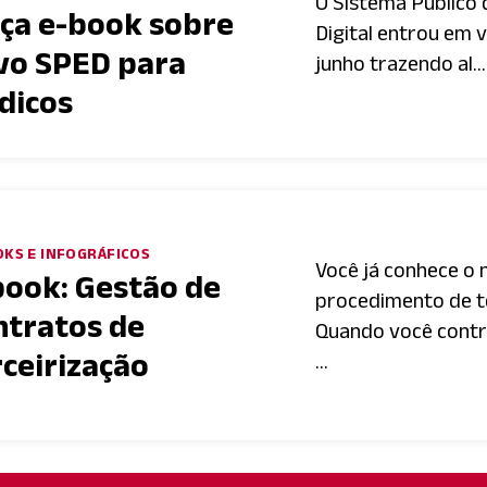
O Sistema Público 
nça e-book sobre
Digital entrou em v
vo SPED para
junho trazendo al...
dicos
KS E INFOGRÁFICOS
Você já conhece o 
book: Gestão de
procedimento de t
ntratos de
Quando você cont
rceirização
...