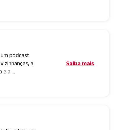
é um podcast
vizinhanças, a
Saiba mais
e a ...