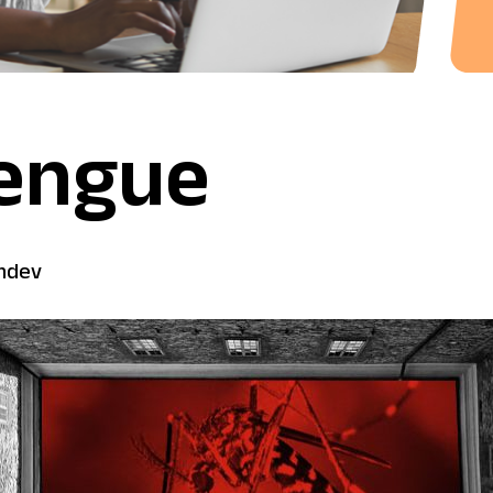
Dengue
indev