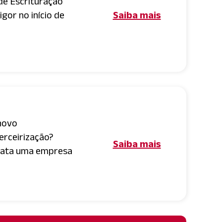
de Escrituração
igor no início de
Saiba mais
novo
erceirização?
Saiba mais
rata uma empresa