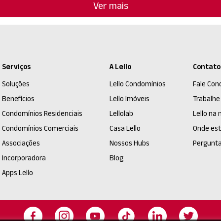
Ver mais
Serviços
A Lello
Contato
Soluções
Lello Condomínios
Fale Con
Benefícios
Lello Imóveis
Trabalhe
Condomínios Residenciais
Lellolab
Lello na 
Condomínios Comerciais
Casa Lello
Onde es
Associações
Nossos Hubs
Pergunta
Incorporadora
Blog
Apps Lello