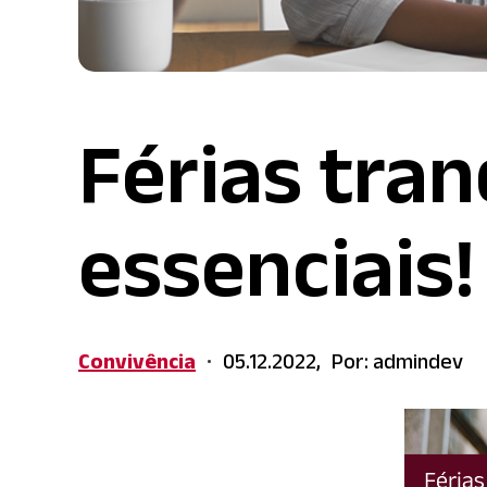
Férias tran
essenciais!
Convivência
05.12.2022,
Por: admindev
•