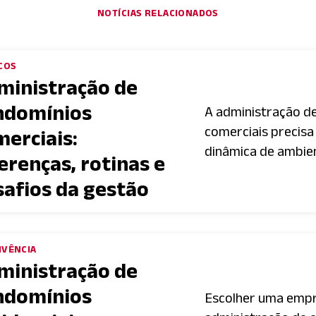
NOTÍCIAS RELACIONADOS
COS
ministração de
ndomínios
A administração d
comerciais precis
merciais:
dinâmica de ambien
erenças, rotinas e
safios da gestão
IVÊNCIA
ministração de
ndomínios
Escolher uma emp