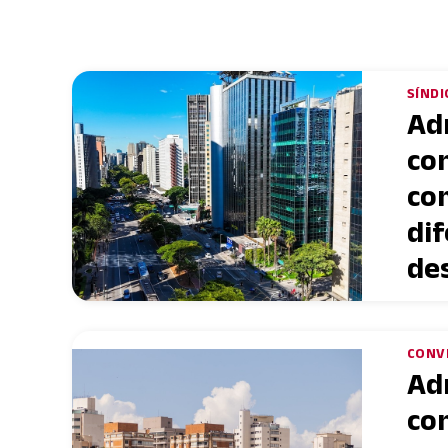
SÍNDI
Ad
co
co
dif
de
CONV
Ad
co