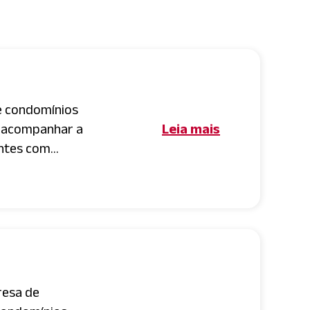
e condomínios
a acompanhar a
Leia mais
tes com...
resa de