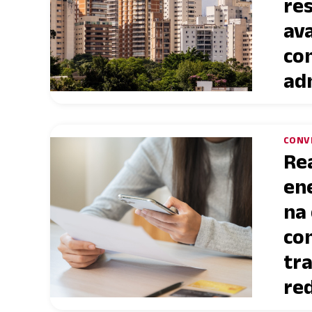
res
ava
co
ad
CONV
Re
en
na
co
tr
re