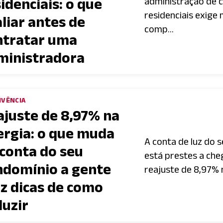
idenciais: o que
administração de 
residenciais exige
liar antes de
comp...
ntratar uma
ministradora
IVÊNCIA
ajuste de 8,97% na
ergia: o que muda
A conta de luz do 
 conta do seu
está prestes a che
ndomínio a gente
reajuste de 8,97% n
az dicas de como
duzir