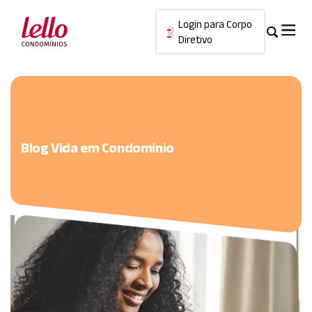
Login para Corpo
Diretivo
Skip
Cancelar
to
content
Blog Vida em Condomínio